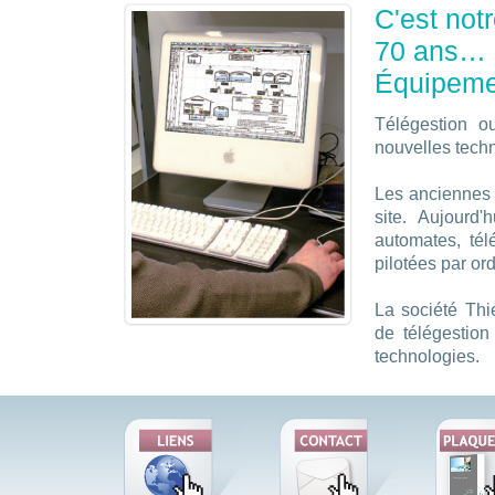
C'est notr
70 ans…
Équipemen
Télégestion o
nouvelles techn
Les anciennes i
site. Aujourd'
automates, tél
pilotées par or
La société Thie
de télégestion
technologies.